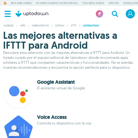
BETA PUBG MOBILE
MY HERO ACADEMIA UNITED SURVIVAL
TOCA BOCA WORLD
APPS VPN
GOOGLE SHE
ANDROID
/
APPS
/
HERRAMIENTAS
/
SISTEMA
/
IFTTT
/
ALTERNATIVAS
Las mejores alternativas a
IFTTT para Android
Descubre esta selección con las mejores alternativas a IFTTT para Android. Un
listado curado por el equipo editorial de Uptodown donde encontrarás apps
similares a IFTTT que comparten características y funcionalidades. No te pierdas
nuestras recomendaciones y encuentra la opción perfecta para tu dispositivo.
Google Assistant
El asistente virtual de Google
Voice Access
Controla tu dispositivo con la voz